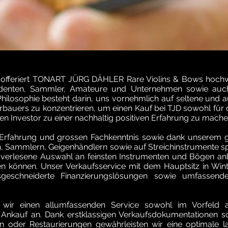
 offeriert TONART JÜRG DÄHLER Rare Violins & Bows hochw
udenten, Sammler, Amateure und Unternehmen sowie auc
 Philosophie besteht darin, uns vornehmlich auf seltene und
rbauers zu konzentrieren, um einen Kauf bei TJD sowohl für 
n Investor zu einer nachhaltig positiven Erfahrung zu mache
 Erfahrung und grossen Fachkenntnis sowie dank unserem 
 Sammlern, Geigenhändlern sowie auf Streichinstrumente spe
dverlesene Auswahl an feinsten Instrumenten und Bögen anb
 können. Unser Verkaufsservice mit dem Hauptsitz in Win
sgeschneiderte Finanzierungslösungen sowie umfassende
 wir einen allumfassenden Service sowohl im Vorfeld al
Ankauf an. Dank erstklassigen Verkaufsdokumentationen s
 oder Restaurierungen gewährleisten wir eine optimale la