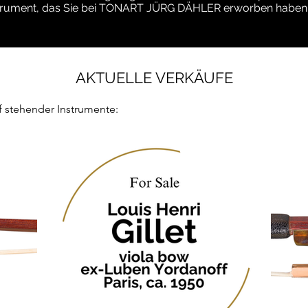
nstrument, das Sie bei TONART JÜRG DÄHLER erworben haben
AKTUELLE VERKÄUFE
uf stehender Instrumente: