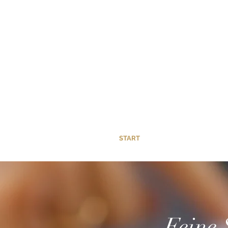
START
VERKÄUFE
„Feine