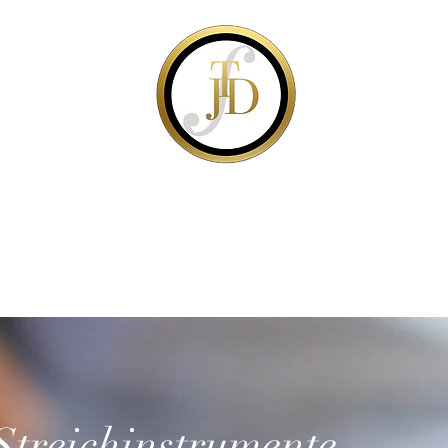
TONART JÜRG DÄHLER
Rare Violins & Bows
ANKÄUFE
VERANSTALTUNGEN
DIENSTE
ÜBE
Streichinstrumente