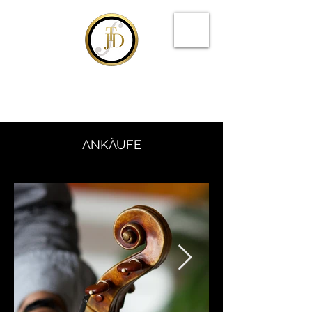
TONART JÜRG DÄHLER
Rare Violins & Bows
ANKÄUFE